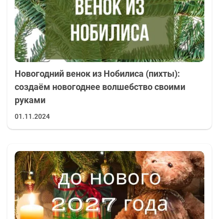
Как сделать Новогодний букет из веток пихты
и других растений своими руками.
Новогодний венок из различных природных
материалов.
Новогодний венок из Нобилиса (пихты):
Альтернативная елка. Необычная ель своими
создаём новогоднее волшебство своими
руками
руками.
01.11.2024
Оригинальное украшение на стол из веточек
ели.
Зимний букет с сюрпризом для вашего
праздника.
Каждое видео включает подробные инструкции и
полезные советы, чтобы ваш результат был не