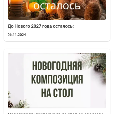
только красивым, но и качественным.
Преимущества новогоднего мастер-класса
Экономия времени: вам не нужно тратить
До Нового 2027 года осталось:
время и ехать на мастер-класс.
06.11.2024
Гибкость: смотрите видео, когда удобно.
Доступность: уроки подходят как для новичков,
так и для тех, кто уже имеет опыт в рукоделии.
Новый опыт: вы освоите интересные техники,
которые можно применять и в других проектах.
Как найти подходящее видео?
На нашем сайте вы найдёте подборку новогодних
мастер-классов в видеоформате. Просмотрите
доступные уроки, выберите интересующие вас
темы и приступайте к созданию праздничной