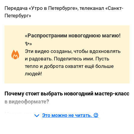
Передача «Утро в Петербурге», телеканал «Санкт-
Петербург»
«Распространим новогоднюю магию!
✨»
Эти видео созданы, чтобы вдохновлять
и радовать. Поделитесь ими. Пусть
тепло и доброта охватят ещё больше
людей!
Почему стоит выбрать новогодний мастер-класс
в видеоформате?
Мастер-классы на видео — это удобный и
Это можно не читать. 😉
доступный способ научиться создавать что-то
своими руками. Видео позволяет: