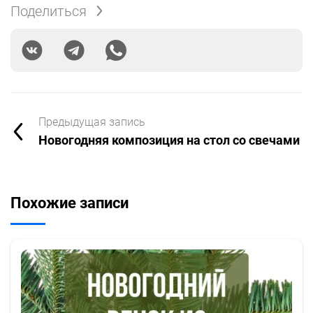
Поделиться
Увидеть процесс, что упрощает повторение
даже сложных техник.
Остановить запись и вернуться к трудному
моменту.
Учиться в удобное время и в комфортной
Предыдущая запись
обстановке.
Новогодняя композиция на стол со свечами
К тому же новогодние мастер-классы идеально
подходят как для взрослых, так и для детей. Это
отличный способ провести время всей семьёй,
Похожие записи
погрузившись в атмосферу праздника.
Что можно сделать на новогоднем мастер-
классе?
Тематика занятий разнообразна и охватывает
множество идей: